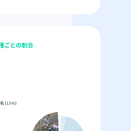
種ごとの割合
名
(13%)