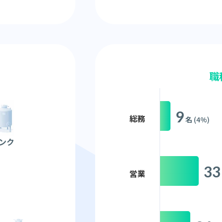
職
9
総務
名
(4%)
ンク
33
営業