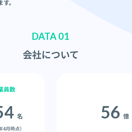
ます。
DATA 01
会社について
業員数
54
56
名
億
5年4月時点）