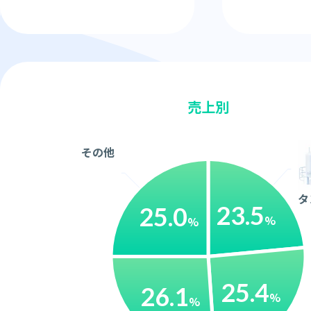
売上別
その他
タ
23.5
25.0
%
%
25.4
26.1
%
%