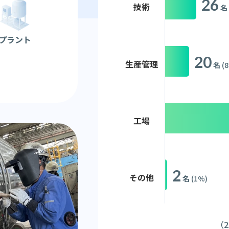
26
技術
名
プラント
20
生産管理
名
(
工場
2
その他
名
(1%)
（2