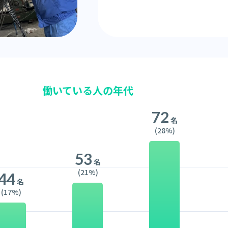
働いている人の年代
72
名
(28%)
53
名
(21%)
44
名
(17%)